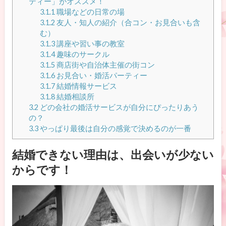
ティー」がオススメ！
3.1.1
職場などの日常の場
3.1.2
友人・知人の紹介（合コン・お見合いも含
む）
3.1.3
講座や習い事の教室
3.1.4
趣味のサークル
3.1.5
商店街や自治体主催の街コン
3.1.6
お見合い・婚活パーティー
3.1.7
結婚情報サービス
3.1.8
結婚相談所
3.2
どの会社の婚活サービスが自分にぴったりあう
の？
3.3
やっぱり最後は自分の感覚で決めるのが一番
結婚できない理由は、出会いが少ない
からです！